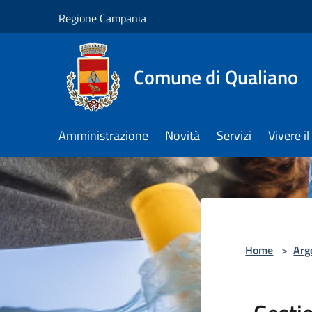
Salta al contenuto principale
Regione Campania
Comune di Qualiano
Amministrazione
Novità
Servizi
Vivere 
Home
>
Arg