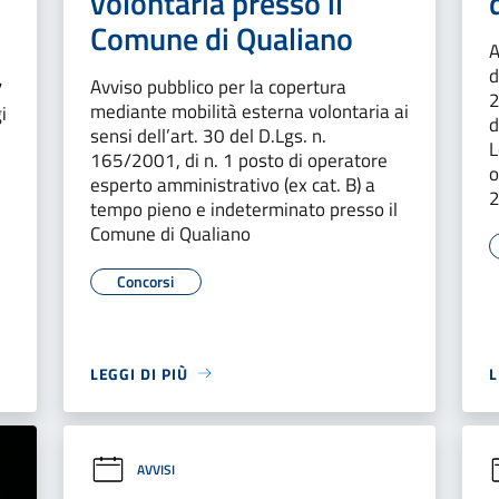
volontaria presso il
Comune di Qualiano
A
d
Avviso pubblico per la copertura
7
2
mediante mobilità esterna volontaria ai
i
d
sensi dell’art. 30 del D.Lgs. n.
L
165/2001, di n. 1 posto di operatore
o
esperto amministrativo (ex cat. B) a
tempo pieno e indeterminato presso il
Comune di Qualiano
Concorsi
LEGGI DI PIÙ
L
AVVISI