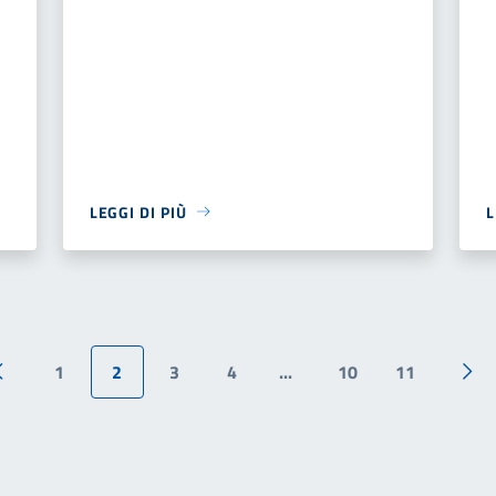
LEGGI DI PIÙ
L
1
2
3
4
...
10
11
Pagina precedente
Pag