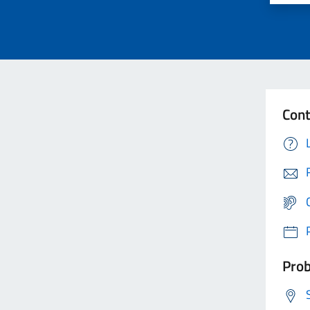
Cont
Prob