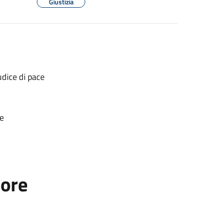
Giustizia
udice di pace
ze
tore