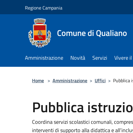
Salta al contenuto principale
Regione Campania
Comune di Qualiano
Amministrazione
Novità
Servizi
Vivere 
Home
>
Amministrazione
>
Uffici
>
Pubblica 
Pubblica istruzi
Coordina servizi scolastici comunali, compres
interventi di supporto alla didattica e all’incl