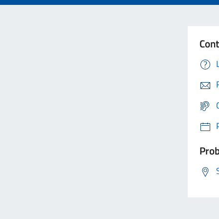
Cont
Prob