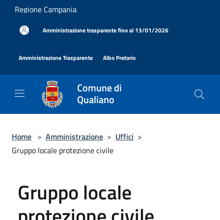
Salta al contenuto principale
Regione Campania
|
Amministrazione trasparente fino al 13/01/2026
|
|
Amministrazione Trasparente
Albo Pretorio
Comune di
Qualiano
Home
>
Amministrazione
>
Uffici
>
Gruppo locale protezione civile
Gruppo locale
protezione civile