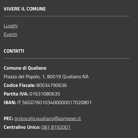
VIVERE IL COMUNE
Luoghi
Eventi
CONTATTI
Comune di Qualiano
Piazza del Popolo, 1, 80019 Qualiano NA
Codice Fiscale:
80034790636
Partita IVA:
01631080635
IBAN:
IT 56G0760103400000017020801
PEC:
protocollo.qualiano@asmepec.it
Centralino Unico:
081 8192001