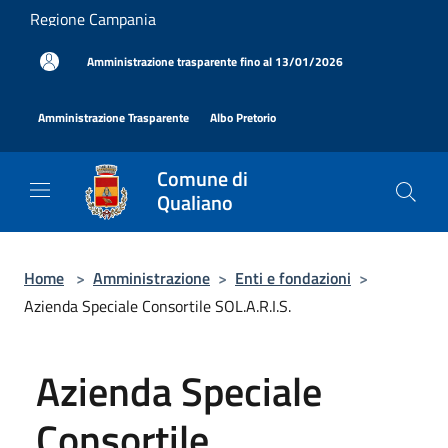
Salta al contenuto principale
Regione Campania
|
Amministrazione trasparente fino al 13/01/2026
|
|
Amministrazione Trasparente
Albo Pretorio
Comune di
Qualiano
Home
>
Amministrazione
>
Enti e fondazioni
>
Azienda Speciale Consortile SOL.A.R.I.S.
Azienda Speciale
Consortile