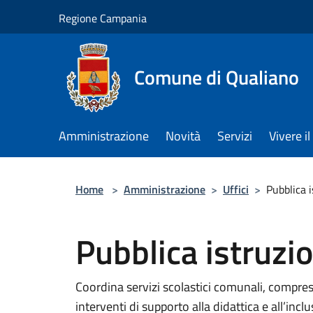
Salta al contenuto principale
Regione Campania
Comune di Qualiano
Amministrazione
Novità
Servizi
Vivere 
Home
>
Amministrazione
>
Uffici
>
Pubblica 
Pubblica istruzi
Coordina servizi scolastici comunali, compres
interventi di supporto alla didattica e all’incl