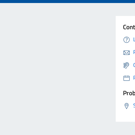
Cont
Prob