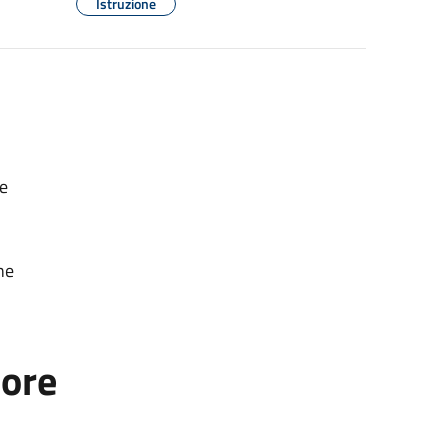
Istruzione
ie
ne
tore