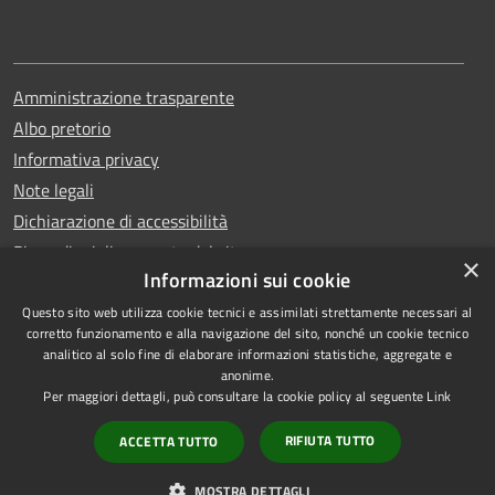
Amministrazione trasparente
Albo pretorio
Informativa privacy
Note legali
Dichiarazione di accessibilità
Piano di miglioramento del sito
×
Informazioni sui cookie
Questo sito web utilizza cookie tecnici e assimilati strettamente necessari al
corretto funzionamento e alla navigazione del sito, nonché un cookie tecnico
analitico al solo fine di elaborare informazioni statistiche, aggregate e
RSS
Copyright © 2026 • Comune di
anonime.
Accessibilità
Qualiano • Powered by
Per maggiori dettagli, può consultare la cookie policy al seguente
Link
Privacy
Municipium
Accesso
•
RIFIUTA TUTTO
ACCETTA TUTTO
Cookie
redazione
Mappa del sito
MOSTRA DETTAGLI