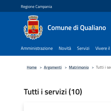
Salta al contenuto principale
Regione Campania
Comune di Qualiano
Amministrazione
Novità
Servizi
Vivere 
Home
>
Argomenti
>
Matrimonio
>
Tutti i se
Tutti i servizi (10)