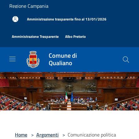
Salta al contenuto principale
Regione Campania
|
Amministrazione trasparente fino al 13/01/2026
|
|
Amministrazione Trasparente
Albo Pretorio
Comune di
Qualiano
Home
>
Argomenti
>
Comunicazione politica