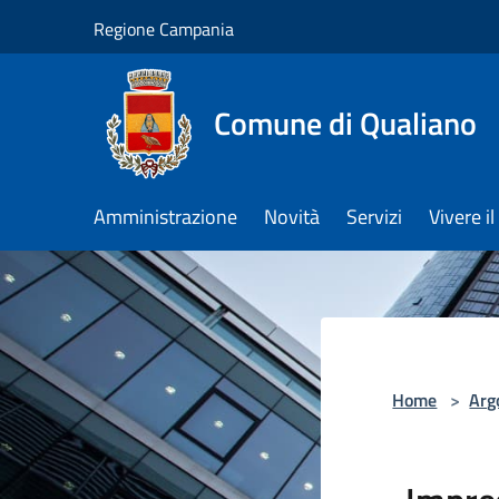
Salta al contenuto principale
Regione Campania
Comune di Qualiano
Amministrazione
Novità
Servizi
Vivere 
Home
>
Arg