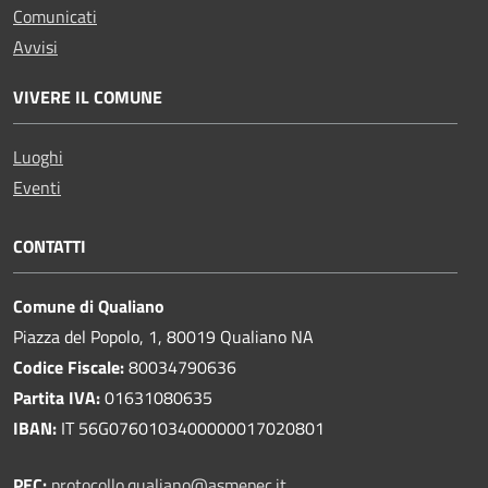
Comunicati
Avvisi
VIVERE IL COMUNE
Luoghi
Eventi
CONTATTI
Comune di Qualiano
Piazza del Popolo, 1, 80019 Qualiano NA
Codice Fiscale:
80034790636
Partita IVA:
01631080635
IBAN:
IT 56G0760103400000017020801
PEC:
protocollo.qualiano@asmepec.it