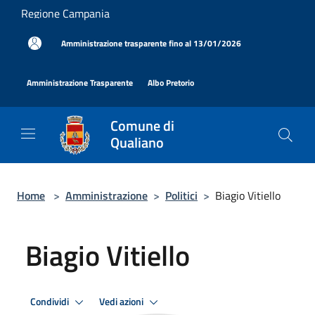
Salta al contenuto principale
Regione Campania
|
Amministrazione trasparente fino al 13/01/2026
|
|
Amministrazione Trasparente
Albo Pretorio
Comune di
Qualiano
Home
>
Amministrazione
>
Politici
>
Biagio Vitiello
Biagio Vitiello
Condividi
Vedi azioni