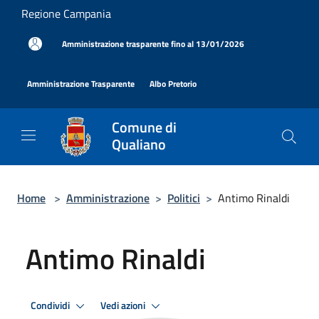
Salta al contenuto principale
Regione Campania
|
Amministrazione trasparente fino al 13/01/2026
|
|
Amministrazione Trasparente
Albo Pretorio
Comune di
Qualiano
Home
>
Amministrazione
>
Politici
>
Antimo Rinaldi
Antimo Rinaldi
Condividi
Vedi azioni