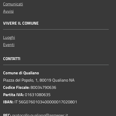
Comunicati
Avvisi
VIVERE IL COMUNE
Luoghi
Eventi
CONTATTI
Comune di Qualiano
Piazza del Popolo, 1, 80019 Qualiano NA
Codice Fiscale:
80034790636
Partita IVA:
01631080635
IBAN:
IT 56G0760103400000017020801
PEC:
protocollo.qualiano@asmepec.it