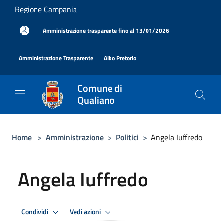
Salta al contenuto principale
Regione Campania
|
Amministrazione trasparente fino al 13/01/2026
|
|
Amministrazione Trasparente
Albo Pretorio
Comune di
Qualiano
Home
>
Amministrazione
>
Politici
>
Angela Iuffredo
Angela Iuffredo
Condividi
Vedi azioni