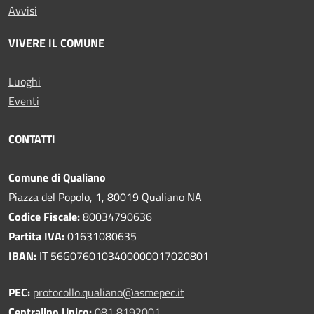
Avvisi
VIVERE IL COMUNE
Luoghi
Eventi
CONTATTI
Comune di Qualiano
Piazza del Popolo, 1, 80019 Qualiano NA
Codice Fiscale:
80034790636
Partita IVA:
01631080635
IBAN:
IT 56G0760103400000017020801
PEC:
protocollo.qualiano@asmepec.it
Centralino Unico:
081 8192001