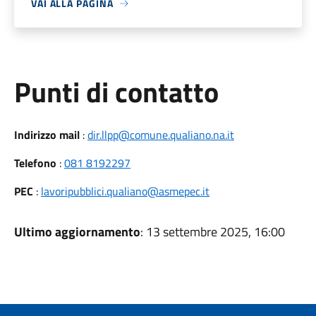
VAI ALLA PAGINA
Punti di contatto
Indirizzo mail
:
dir.llpp@comune.qualiano.na.it
Telefono
:
081 8192297
PEC
:
lavoripubblici.qualiano@asmepec.it
Ultimo aggiornamento
: 13 settembre 2025, 16:00