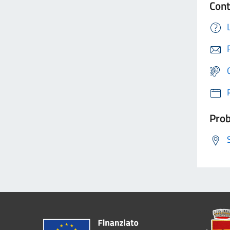
Cont
Prob