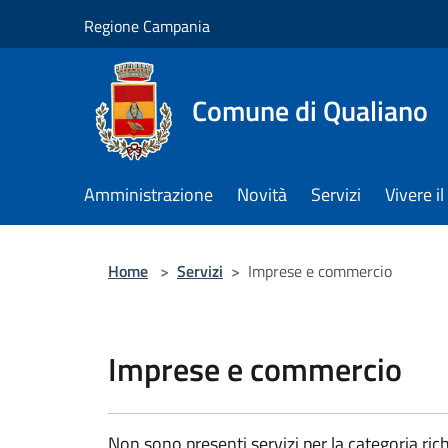
Salta al contenuto principale
Regione Campania
Comune di Qualiano
Amministrazione
Novità
Servizi
Vivere 
Home
>
Servizi
>
Imprese e commercio
Imprese e commercio
Non sono presenti servizi per la categoria rich