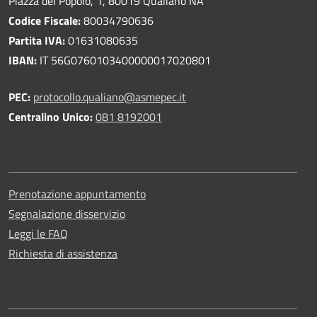
Piazza del Popolo, 1, 80019 Qualiano NA
Codice Fiscale:
80034790636
Partita IVA:
01631080635
IBAN:
IT 56G0760103400000017020801
PEC:
protocollo.qualiano@asmepec.it
Centralino Unico:
081 8192001
Prenotazione appuntamento
Segnalazione disservizio
Leggi le FAQ
Richiesta di assistenza