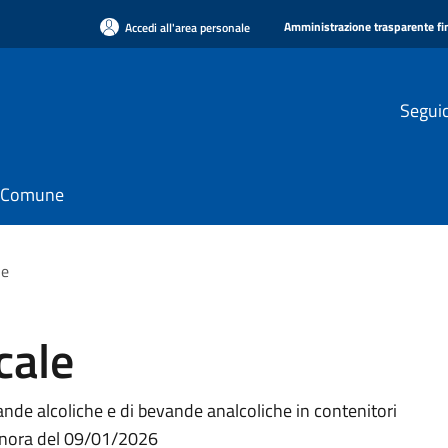
Amministrazione trasparente f
Accedi all'area personale
Seguic
il Comune
le
cale
nde alcoliche e di bevande analcoliche in contenitori
canora del 09/01/2026