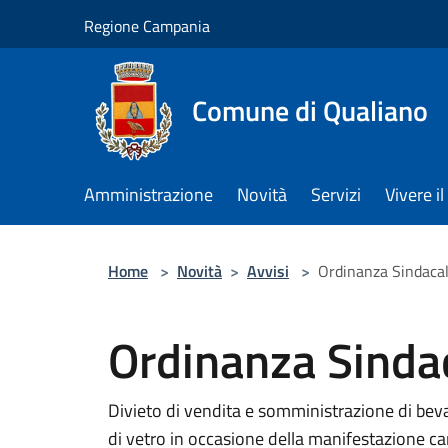
Salta al contenuto principale
Regione Campania
Comune di Qualiano
Amministrazione
Novità
Servizi
Vivere 
Home
>
Novità
>
Avvisi
>
Ordinanza Sindaca
Ordinanza Sinda
Divieto di vendita e somministrazione di beva
di vetro in occasione della manifestazione 