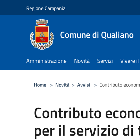
Salta al contenuto principale
Regione Campania
Comune di Qualiano
Amministrazione
Novità
Servizi
Vivere 
Home
>
Novità
>
Avvisi
>
Contributo economic
Contributo econo
per il servizio d