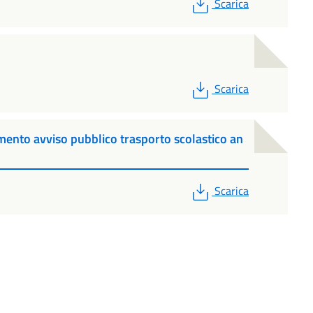
PDF
Scarica
PDF
Scarica
nto avviso pubblico trasporto scolastico an
PDF
Scarica