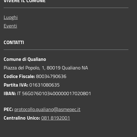
VIVERE IL COMUNE
Luoghi
Eventi
CONTATTI
Comune di Qualiano
Piazza del Popolo, 1, 80019 Qualiano NA
Codice Fiscale:
80034790636
Partita IVA:
01631080635
IBAN:
IT 56G0760103400000017020801
PEC:
protocollo.qualiano@asmepec.it
Centralino Unico:
081 8192001