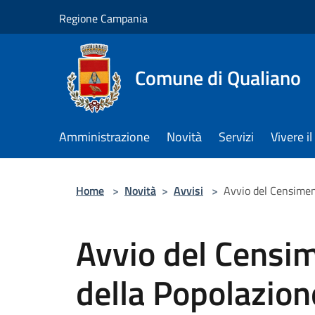
Salta al contenuto principale
Regione Campania
Comune di Qualiano
Amministrazione
Novità
Servizi
Vivere 
Home
>
Novità
>
Avvisi
>
Avvio del Censimen
Avvio del Censi
della Popolazione