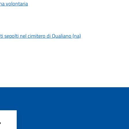
na volontaria
 sepolti nel cimitero di Qualiano (na)
?