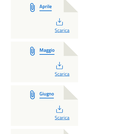
Aprile
PDF
Scarica
Maggio
PDF
Scarica
Giugno
PDF
Scarica