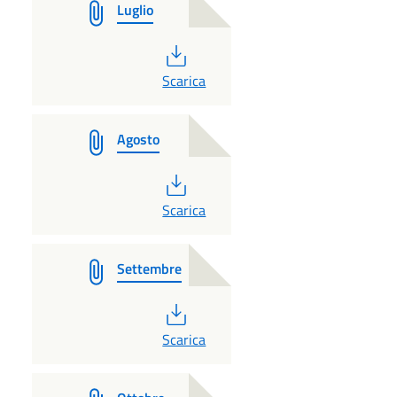
Luglio
PDF
Scarica
Agosto
PDF
Scarica
Settembre
PDF
Scarica