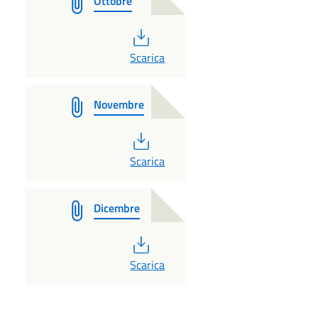
Ottobre
PDF
Scarica
Novembre
PDF
Scarica
Dicembre
PDF
Scarica