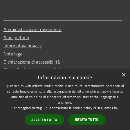
Amministrazione trasparente
Albo pretorio
Informativa privacy
Note legali
Dichiarazione di accessibilità
Piano di miglioramento del sito
×
Informazioni sui cookie
Questo sito web utilizza cookie tecnici e assimilati strettamente necessari al
corretto funzionamento e alla navigazione del sito, nonché un cookie tecnico
analitico al solo fine di elaborare informazioni statistiche, aggregate e
RSS
Copyright © 2026 • Comune di
anonime.
Accessibilità
Qualiano • Powered by
Per maggiori dettagli, può consultare la cookie policy al seguente
Link
Privacy
Municipium
Accesso
•
RIFIUTA TUTTO
ACCETTA TUTTO
Cookie
redazione