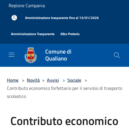
Salta al contenuto principale
Regione Campania
|
Amministrazione trasparente fino al 13/01/2026
|
|
Amministrazione Trasparente
Albo Pretorio
Comune di
Qualiano
Home
>
Novità
>
Avvisi
>
Sociale
>
Contributo economico forfettario per il servizio di trasporto
scolastico
Contributo economico