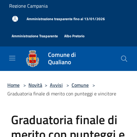
Salta al contenuto principale
Regione Campania
|
Amministrazione trasparente fino al 13/01/2026
|
|
Amministrazione Trasparente
Albo Pretorio
Comune di
Qualiano
Home
>
Novità
>
Avvisi
>
Comune
>
Graduatoria finale di merito con punteggi e vincitore
Graduatoria finale di
merito con punteggi e