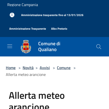
Salta al contenuto principale
Regione Campania
|
Amministrazione trasparente fino al 13/01/2026
|
|
Amministrazione Trasparente
Albo Pretorio
Comune di
Qualiano
Home
>
Novità
>
Avvisi
>
Comune
>
Allerta meteo arancione
Allerta meteo
arancione