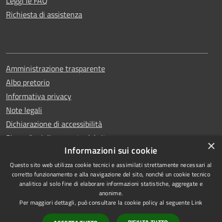
Leggi le FAQ
Richiesta di assistenza
Amministrazione trasparente
Albo pretorio
Informativa privacy
Note legali
Dichiarazione di accessibilità
Piano di miglioramento del sito
×
Informazioni sui cookie
Questo sito web utilizza cookie tecnici e assimilati strettamente necessari al
corretto funzionamento e alla navigazione del sito, nonché un cookie tecnico
analitico al solo fine di elaborare informazioni statistiche, aggregate e
RSS
Copyright © 2026 • Comune di
anonime.
Accessibilità
Qualiano • Powered by
Per maggiori dettagli, può consultare la cookie policy al seguente
Link
Privacy
Municipium
Accesso
•