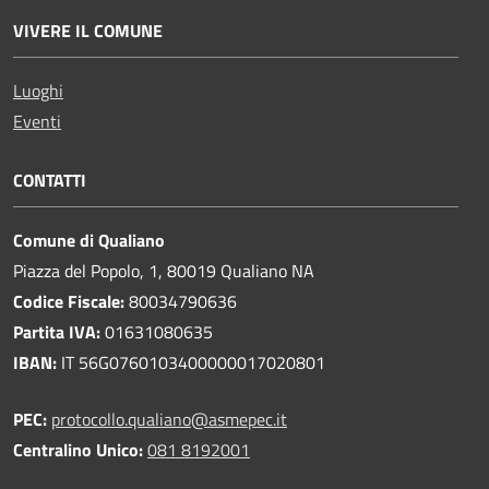
VIVERE IL COMUNE
Luoghi
Eventi
CONTATTI
Comune di Qualiano
Piazza del Popolo, 1, 80019 Qualiano NA
Codice Fiscale:
80034790636
Partita IVA:
01631080635
IBAN:
IT 56G0760103400000017020801
PEC:
protocollo.qualiano@asmepec.it
Centralino Unico:
081 8192001