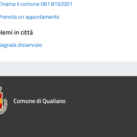
Chiama il comune 081 8192001
Prenota un appuntamento
lemi in città
Segnala disservizio
Comune di Qualiano