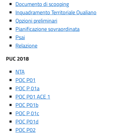
Documento di scooping
Inquadramento Territoriale Qualiano
Opzioni preliminari
Pianificazione sovraordinata
Psai
Relazione
PUC 2018
NTA
POC P01
POC P 01a
POC P01 ACE 1
POC P01b
POC P 01c
POC P01d
POC P02