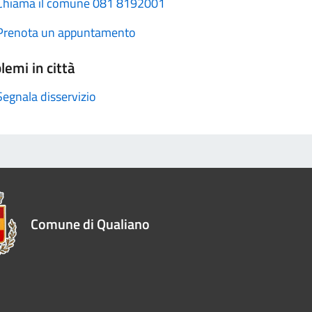
Chiama il comune 081 8192001
Prenota un appuntamento
lemi in città
Segnala disservizio
Comune di Qualiano